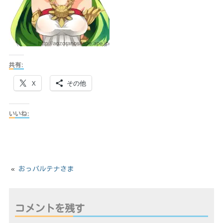
共有:
X
その他
いいね:
«
おっパルテナさま
コメントを残す