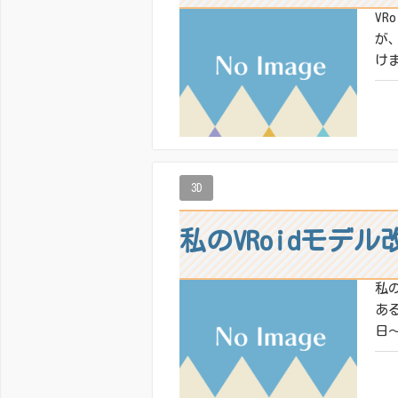
V
が
け
共有
いい
3D
私のVRoidモデル
私
あ
日～
共有