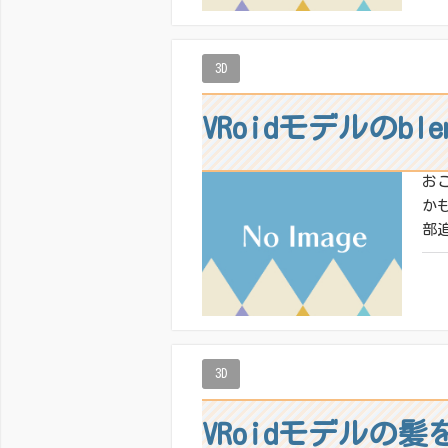
いい
3D
VRoidモデルのb
お
か
部追
共有
いい
3D
VRoidモデルの