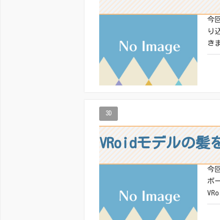
今
り
きま
共有
いい
3D
VRoidモデルの髪
今
ボー
VR
共有