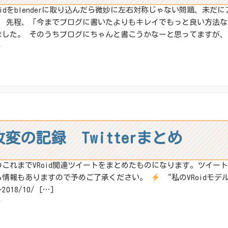
Roidをblenderに取り込んだら微妙に左右対称じゃない問題、未
、 先程、「今までブログに書いたよりもキレイでもっと良い方法
ました。 そのうちブログにちゃんと書こうかなーと思ってますが、ち
:
X
その他
ね:
改変の記録 Twitterまとめ
のこれまでVRoid関連ツイートをまとめたものになります。ツイー
る情報もありますので予めご了承ください。
“私のVRoidモデ
2018/10/ […]
: