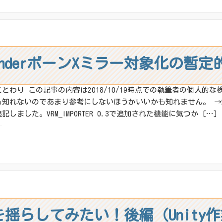
X
その他
ね:
lenderボーンXミラー対象化の暫
ことわり この記事の内容は2018/10/19時点での執筆者の個人的
も知れないのであまり参考にしないほうがいいかも知れません。 →201
記しました。VRM_IMPORTER 0.3で追加された機能に気づか […]
:
X
その他
ね:
髪を揺らしてみたい！後編（Unity