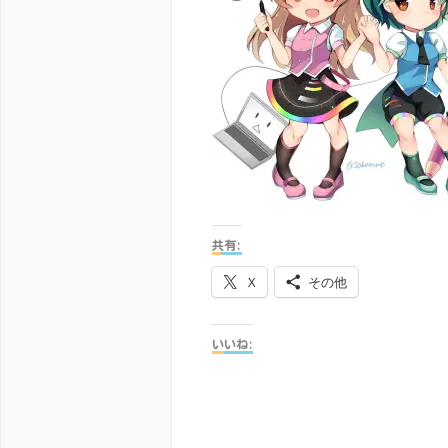
共有:
X
その他
いいね: