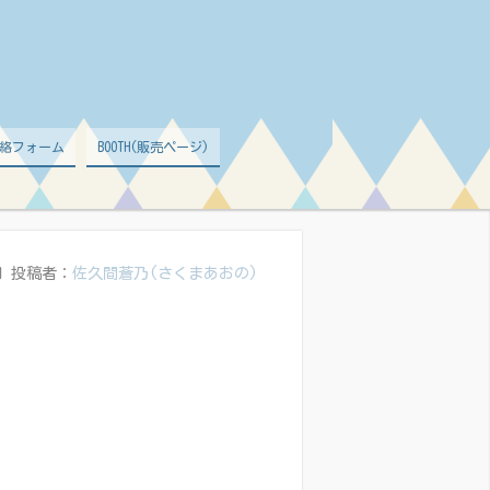
絡フォーム
BOOTH(販売ページ)
日
投稿者：
佐久間蒼乃(さくまあおの)