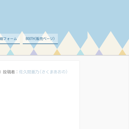
絡フォーム
BOOTH(販売ページ)
日
投稿者：
佐久間蒼乃(さくまあおの)