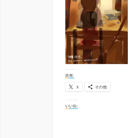
共有:
X
その他
いいね: