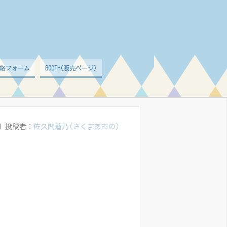
絡フォーム
BOOTH(販売ページ)
日
投稿者：
佐久間蒼乃(さくまあおの)