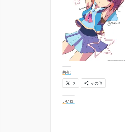
共有:
X
その他
いいね: