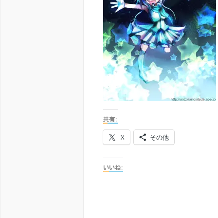
共有:
X
その他
いいね: