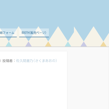
絡フォーム
BOOTH(販売ページ)
日
投稿者：
佐久間蒼乃(さくまあおの)