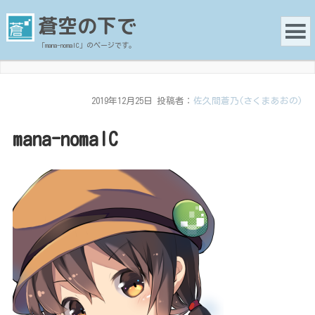
蒼空の下で
「mana-nomalC」のページです。
2019年12月25日
投稿者：
佐久間蒼乃(さくまあおの)
mana-nomalC