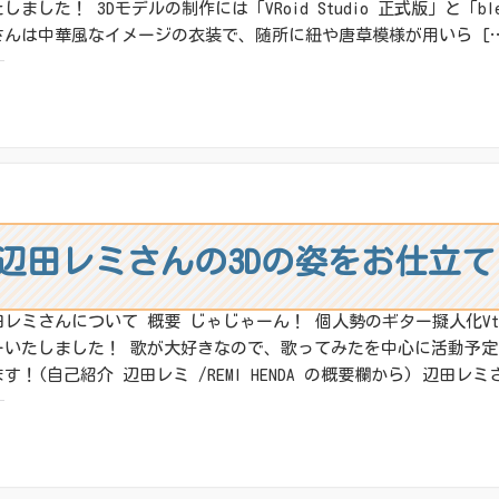
しました！ 3Dモデルの制作には「VRoid Studio 正式版」と「b
さんは中華風なイメージの衣装で、随所に紐や唐草模様が用いら [
:
X
その他
ね:
】辺田レミさんの3Dの姿をお仕立
田レミさんについて 概要 じゃじゃーん！ 個人勢のギター擬人化Vtu
ーいたしました！ 歌が大好きなので、歌ってみたを中心に活動予定
す！(自己紹介 辺田レミ /REMI HENDA の概要欄から) 辺田レミさ
:
X
その他