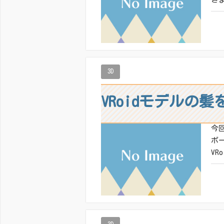
共有
いい
3D
VRoidモデルの髪
今
ボー
VR
共有
いい