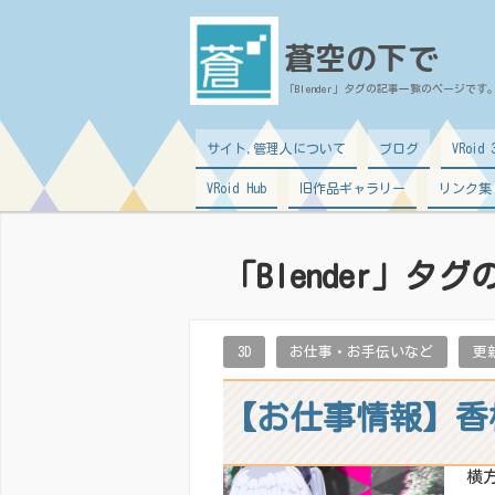
蒼空の下で
「
Blender
」タグの記事一覧のページです
サイト,管理人について
ブログ
VRoi
VRoid Hub
旧作品ギャラリー
リンク集
「
Blender
」タグ
3D
お仕事・お手伝いなど
更
【お仕事情報】香
横