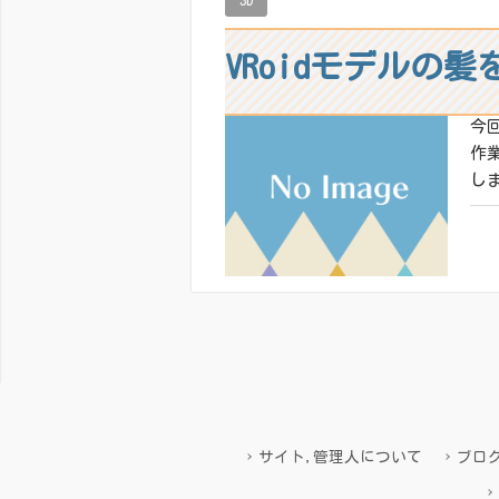
3D
VRoidモデルの
今
作
し
共有
いい
投
稿
サイト,管理人について
ブロ