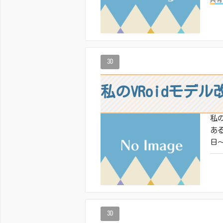
いい
3D
私のVRoidモデル
私
あ
日～
共有
いい
3D