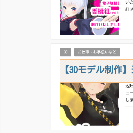
いた
紅
共有
いい
3D
お仕事・お手伝いなど
【3Dモデル制作
辺
ュ
しま
共有