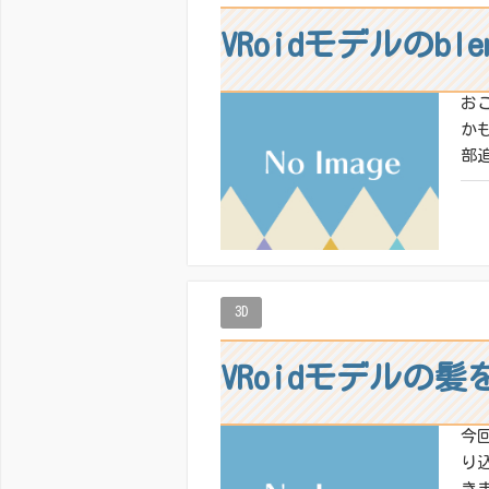
VRoidモデルのb
お
か
部追
共有
いい
3D
VRoidモデルの
今
り
きま