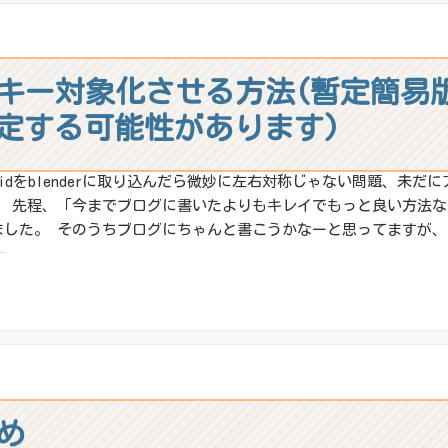
ね:
イプキー対象化させる方法(暫定簡
定する可能性があります)
Roidをblenderに取り込んだら微妙に左右対称じゃない問題、未
、 先程、「今までブログに書いたよりもキレイでもっと良い方法
ました。 そのうちブログにちゃんと書こうかなーと思ってますが、ち
:
X
その他
ね:
とめ