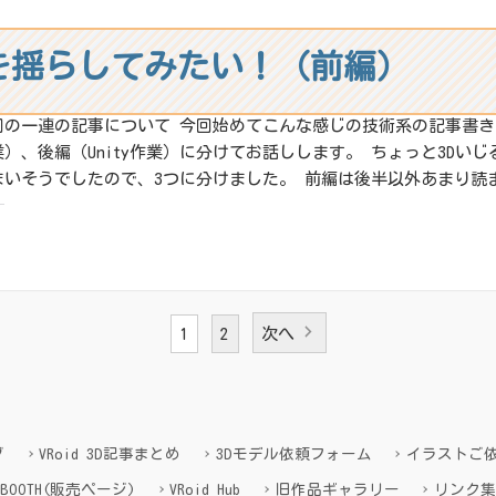
髪を揺らしてみたい！（前編）
回の一連の記事について 今回始めてこんな感じの技術系の記事書きます
業）、後編（Unity作業）に分けてお話しします。 ちょっと3Dい
まいそうでしたので、3つに分けました。 前編は後半以外あまり読ま
:
X
その他
1
2
次へ
ね:
グ
VRoid 3D記事まとめ
3Dモデル依頼フォーム
イラストご
BOOTH(販売ページ)
VRoid Hub
旧作品ギャラリー
リンク集