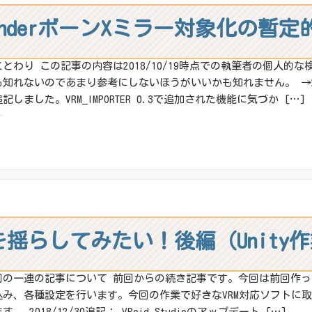
lenderボーンXミラー対象化の暫
ことわり この記事の内容は2018/10/19時点での執筆者の個人的
も知れないのであまり参考にしないほうがいいかも知れません。 →201
記しました。VRM_IMPORTER 0.3で追加された機能に気づか […]
:
X
その他
ね:
髪を揺らしてみたい！後編（Unity
回の一連の記事について 前回からの続き記事です。今回は前回作ったF
込み、各種設定を行います。今回の作業で好きなVRM対応ソフトに取
す。 2018/12/30追記： VRoid Studioのアップデート […]