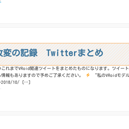
X
その他
ね:
改変の記録 Twitterまとめ
のこれまでVRoid関連ツイートをまとめたものになります。ツイー
る情報もありますので予めご了承ください。
“私のVRoidモデ
2018/10/ […]
:
X
その他
ね: