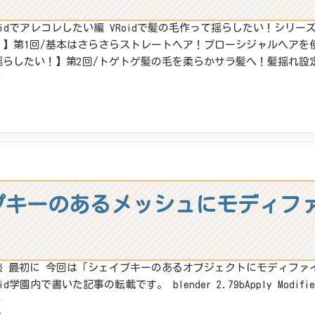
oidでアレコレしたい編 VRoidで髪の毛作って揺らしたい！シリーズ
！】第1回/基本はさらさらストレートヘア！プローシジャルヘアを使っ
揺らしたい！】第2回/トゲトゲ髪の毛を柔らかサラ髪へ！髪揺れ設定
:
X
その他
ね:
ェイプキーのあるメッシュにモディ
談 最初に 今回は「シェイプキーのあるオブジェクトにモディファ
oid学園内で書いた記事の転載です。 blender 2.79bApply Modifier
: