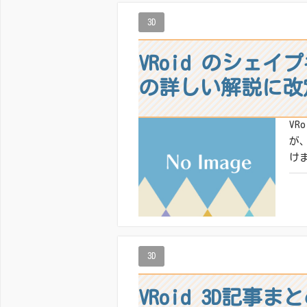
いい
3D
VRoid のシェ
の詳しい解説に改
V
が
け
共有
いい
3D
VRoid 3D記事ま