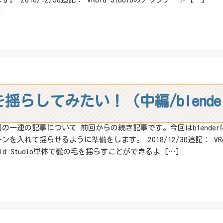
:
X
その他
ね:
を揺らしてみたい！（中編/blend
回の一連の記事について 前回からの続き記事です。今回はblender
ンを入れて揺らせるように準備をします。 2018/12/30追記： VRo
oid Studio単体で髪の毛を揺らすことができるよ […]
:
X
その他
ね: