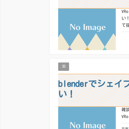
VR
い
て
共有
いい
3D
blenderでシ
い！
雑
VR
共有