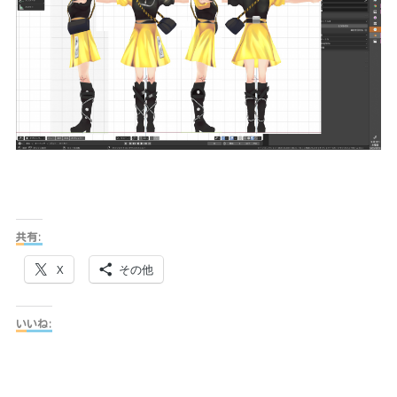
共有:
X
その他
いいね: