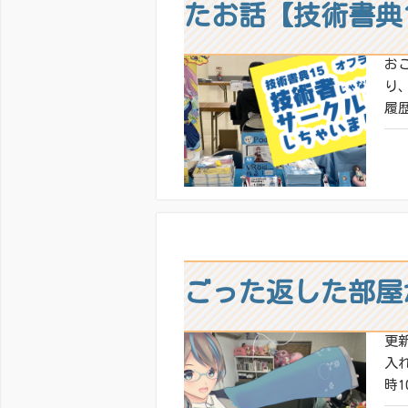
たお話【技術書典
お
り
履歴
共有
いい
ごった返した部屋
更
入れ
時