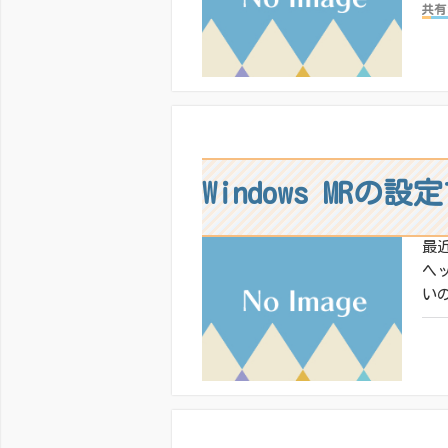
共有
いい
Windows MR
最近
ヘ
いの
共有
いい