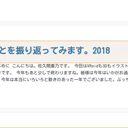
:
X
その他
ね:
とを振り返ってみます。2018
じめに こんにちは。佐久間蒼乃です。 今回はVRoidも3Dもイラ
きです。 今年もあと少しで終わりますね。皆様は今年はいかがお過
、今年は本当にいろいろと動きのあった一年でございました。ぶっち
:
X
その他
ね: