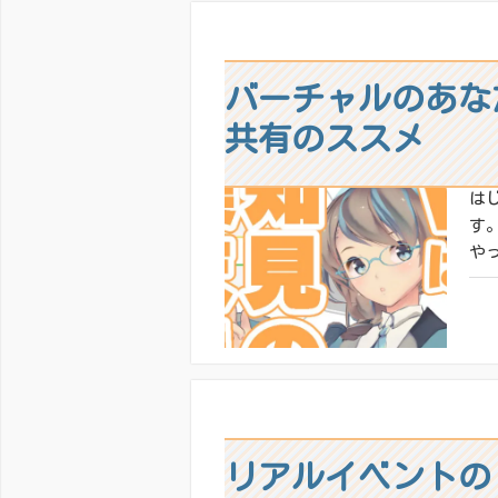
いい
バーチャルのあな
共有のススメ
は
す
や
共有
いい
リアルイベントの