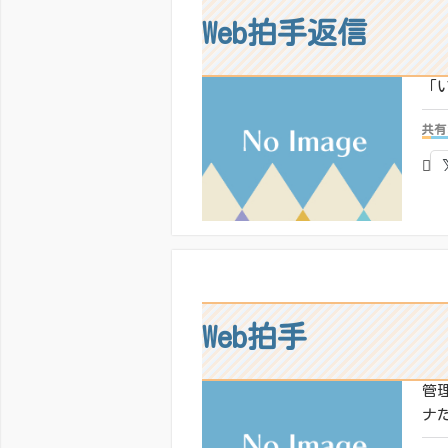
Web拍手返信
「
共有
いい
Web拍手
管
ナ