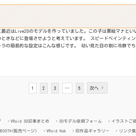
こ最近はLive2Dのモデルを作っていました。この子は栗絵マナと
のときなどに登場させようと考えています。 スピードペインティ
ャラの簡易的な設定はこんな感じです。 幼い見た目の割に冷静でち
:
X
その他
1
2
3
…
5
次へ
ね:
グ
VRoid 3D記事まとめ
3Dモデル依頼フォーム
イラストご
BOOTH(販売ページ)
VRoid Hub
旧作品ギャラリー
リンク集