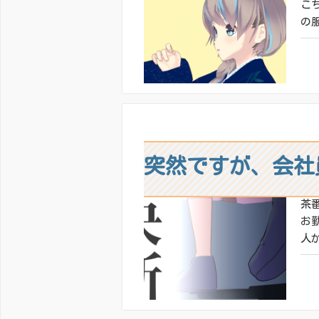
こ
の服
共有
いい
突然ですが、会社
茶
お
人
共有