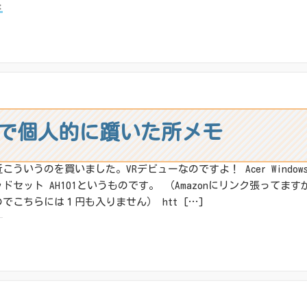
:
X
その他
ね:
の設定で個人的に躓いた所メモ
こういうのを買いました。VRデビューなのですよ！ Acer Windows Mix
ッドセット AH101というものです。 （Amazonにリンク張って
でこちらには１円も入りません） htt […]
:
X
その他
ね: