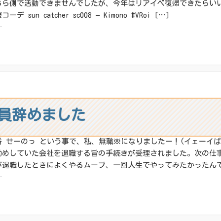
ちら側で活動できませんでしたが、今年はリアイベ復帰できたらい
コーデ sun catcher sc008 – Kimono #VRoi […]
:
X
その他
ね:
員辞めました
番 せーのっ という事で、私、無職※になりましたー！(イェーイぱふ
勤めしていた会社を退職する旨の手続きが受理されました。次の仕事
が退職したときによくやるムーブ、一回人生でやってみたかったんです
:
X
その他