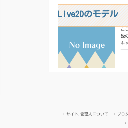
Live2Dのモデル
こ
説
キ
共有
いい
投
稿
サイト,管理人について
ブロ
の