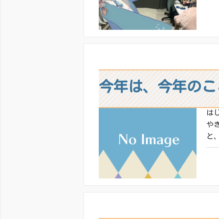
共有
いい
今年は、今年のこ
は
や
と
共有
いい